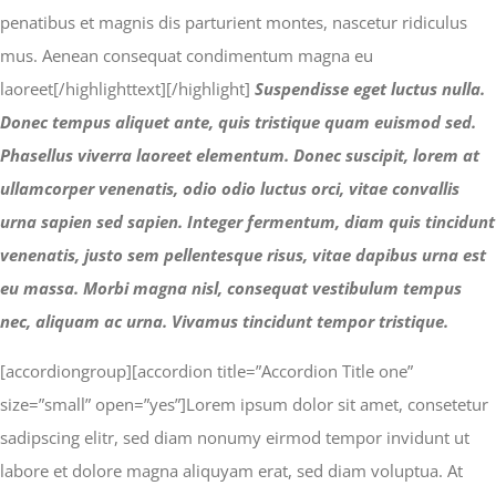
penatibus et magnis dis parturient montes, nascetur ridiculus
mus. Aenean consequat condimentum magna eu
laoreet[/highlighttext][/highlight]
Suspendisse eget luctus nulla.
Donec tempus aliquet ante, quis tristique quam euismod sed.
Phasellus viverra laoreet elementum. Donec suscipit, lorem at
ullamcorper venenatis, odio odio luctus orci, vitae convallis
urna sapien sed sapien. Integer fermentum, diam quis tincidunt
venenatis, justo sem pellentesque risus, vitae dapibus urna est
eu massa. Morbi magna nisl, consequat vestibulum tempus
nec, aliquam ac urna. Vivamus tincidunt tempor tristique.
[accordiongroup][accordion title=”Accordion Title one”
size=”small” open=”yes”]Lorem ipsum dolor sit amet, consetetur
sadipscing elitr, sed diam nonumy eirmod tempor invidunt ut
labore et dolore magna aliquyam erat, sed diam voluptua. At