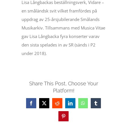
Lisa Långbackas beställningsverk, Vidare –
en småländsk svit vilket framfördes på
uppdrag av 25-årsjubilerande Smålands
Musikarkiv. Tillsammans med Musica Vitae
gav Lisa Långbacka fyra konserter varav
den sista spelades in av SR (sänds i P2
under 2018).
Share This Post, Choose Your
Platform!
Facebook
X
Reddit
LinkedIn
WhatsApp
Tumblr
Pinterest