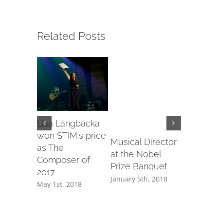
Related Posts
Lisa Långbacka
Playing 
won STIM:s price
Wayne S
Musical Director
as The
at the S
at the Nobel
Composer of
Prize C
Prize Banquet
2017
December 
January 5th, 2018
May 1st, 2018