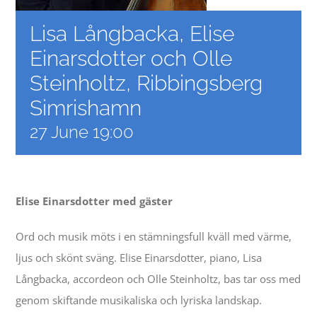
Contact
Lisa Långbacka, Elise
Einarsdotter och Olle
Events
Steinholtz, Ribbingsberg
Simrishamn
27 June 19:00
Elise Einarsdotter med gäster
Ord och musik möts i en stämningsfull kväll med värme,
ljus och skönt sväng. Elise Einarsdotter, piano, Lisa
Långbacka, accordeon och Olle Steinholtz, bas tar oss med
genom skiftande musikaliska och lyriska landskap.