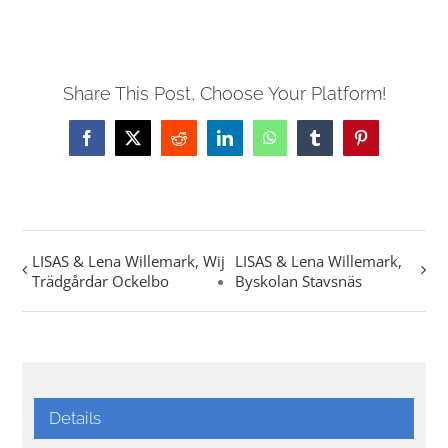
Share This Post, Choose Your Platform!
Facebook
X
Reddit
LinkedIn
WhatsApp
Tumblr
Pinterest
LISAS & Lena Willemark, Wij
LISAS & Lena Willemark,
Trädgårdar Ockelbo
Byskolan Stavsnäs
Details