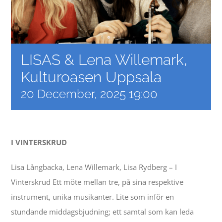
Contact
Events
LISAS & Lena Willemark,
Kulturoasen Uppsala
20 December, 2025 19:00
I VINTERSKRUD
Lisa Långbacka, Lena Willemark, Lisa Rydberg – I
Vinterskrud Ett möte mellan tre, på sina respektive
instrument, unika musikanter. Lite som inför en
stundande middagsbjudning; ett samtal som kan leda