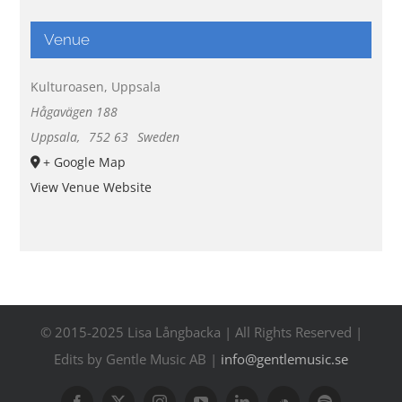
Venue
Kulturoasen, Uppsala
Hågavägen 188
Uppsala
,
752 63
Sweden
+ Google Map
View Venue Website
© 2015-2025 Lisa Långbacka | All Rights Reserved |
Edits by Gentle Music AB |
info@gentlemusic.se