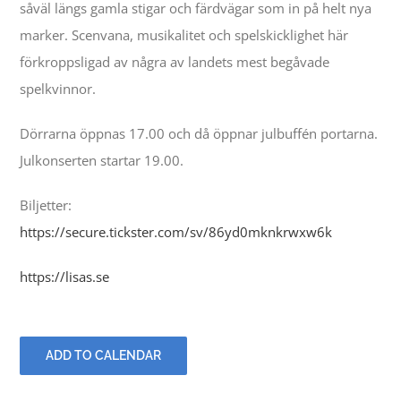
såväl längs gamla stigar och färdvägar som in på helt nya
marker. Scenvana, musikalitet och spelskicklighet här
förkroppsligad av några av landets mest begåvade
spelkvinnor.
Dörrarna öppnas 17.00 och då öppnar julbuffén portarna.
Julkonserten startar 19.00.
Biljetter:
https://secure.tickster.com/sv/86yd0mknkrwxw6k
https://lisas.se
ADD TO CALENDAR