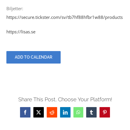
Biljetter:
https://secure.tickster.com/sv/tb7hf88hfbr1w88/products
https://lisas.se
ADD TO CALENDAR
Share This Post, Choose Your Platform!
Facebook
X
Reddit
LinkedIn
WhatsApp
Tumblr
Pinterest