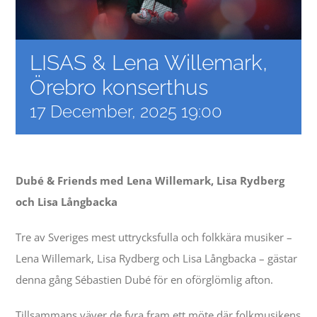
Contact
LISAS & Lena Willemark,
Events
Örebro konserthus
17 December, 2025 19:00
Dubé & Friends med Lena Willemark, Lisa Rydberg
och Lisa Långbacka
Tre av Sveriges mest uttrycksfulla och folkkära musiker –
Lena Willemark, Lisa Rydberg och Lisa Långbacka – gästar
denna gång Sébastien Dubé för en oförglömlig afton.
Tillsammans väver de fyra fram ett möte där folkmusikens