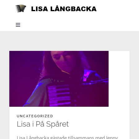
Skip
to
content
Toggle
Navigation
Home
News
About
Listen
UNCATEGORIZED
Lisa i På Spåret
Projects
Lisa Långbacka gästade tillsammans med Jenny