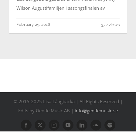
Contact
Wilson Augustifamiljen i säsongsfinalen av
Events
February 25, 2016
372 views
© 2015-2025 Lisa Långbacka | All Rights Reserved |
Edits by Gentle Music AB |
info@gentlemusic.se